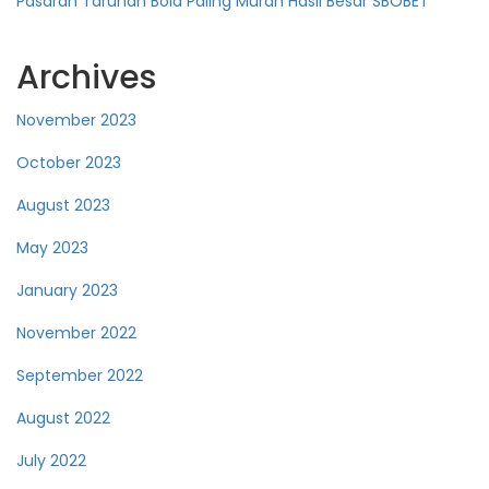
Pasaran Taruhan Bola Paling Murah Hasil Besar SBOBET
Archives
November 2023
October 2023
August 2023
May 2023
January 2023
November 2022
September 2022
August 2022
July 2022