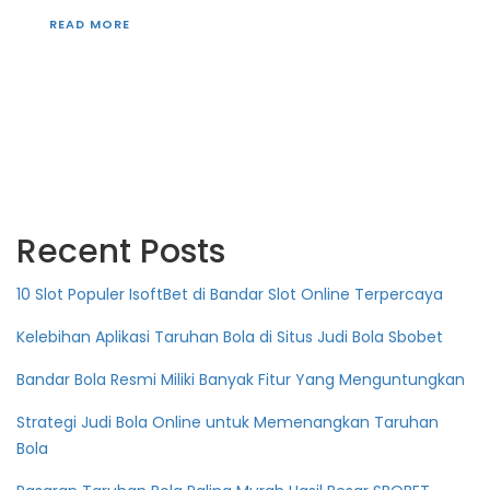
READ MORE
Recent Posts
10 Slot Populer IsoftBet di Bandar Slot Online Terpercaya
Kelebihan Aplikasi Taruhan Bola di Situs Judi Bola Sbobet
Bandar Bola Resmi Miliki Banyak Fitur Yang Menguntungkan
Strategi Judi Bola Online untuk Memenangkan Taruhan
Bola