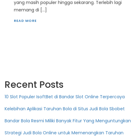
yang masih populer hingga sekarang. Terlebih lagi
memang di […]
READ MORE
Recent Posts
10 Slot Populer IsoftBet di Bandar Slot Online Terpercaya
Kelebihan Aplikasi Taruhan Bola di Situs Judi Bola Sbobet
Bandar Bola Resmi Miliki Banyak Fitur Yang Menguntungkan
Strategi Judi Bola Online untuk Memenangkan Taruhan