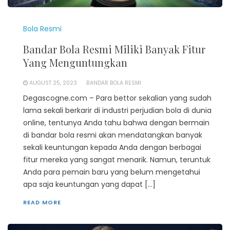
Bola Resmi
Bandar Bola Resmi Miliki Banyak Fitur
Yang Menguntungkan
AUGUST 25, 2023
BANDAR BOLA RESMI
Degascogne.com – Para bettor sekalian yang sudah
lama sekali berkarir di industri perjudian bola di dunia
online, tentunya Anda tahu bahwa dengan bermain
di bandar bola resmi akan mendatangkan banyak
sekali keuntungan kepada Anda dengan berbagai
fitur mereka yang sangat menarik. Namun, teruntuk
Anda para pemain baru yang belum mengetahui
apa saja keuntungan yang dapat […]
READ MORE